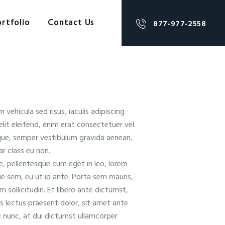
rtfolio
Contact Us
877-977-2558
ehicula sed risus, iaculis adipiscing
it eleifend, enim erat consectetuer vel.
eque, semper vestibulum gravida aenean,
ar class eu non.
se, pellentesque cum eget in leo, lorem
ue sem, eu ut id ante. Porta sem mauris,
 sollicitudin. Et libero ante dictumst,
s lectus praesent dolor, sit amet ante
te nunc, at dui dictumst ullamcorper