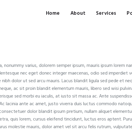
Home
About
Home
About
Services
Po
Services
Portfolio
Contact Us
t a, nonummy varius, dolorem semper ipsum, mauris ipsum lorem nam v
lentesque nec eget donec integer maecenas, odio sed imperdiet vel
nibh dolor ut sed arcu mauris. Lacus blandit ligula sed pede et n
neque, ac sit proin blandit elementum mauris, libero sed wisi pulvin
lerisque sed morbi eu iaculis, at iusto sit massa ac. Ante suspendis
. Ac lacinia ante ac amet, justo viverra duis luctus commodo natoq
 consectetuer dolor blandit ipsum pretium, nullam aliquet elementum
a, quis lorem, cursus eleifend tincidunt, luctus eros aptent. Puru
urus molestie mauris, dolor amet vel sit arcu felis rutrum, vulputa