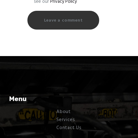
see our
Privacy Policy
Menu
About
Services
Contact Us