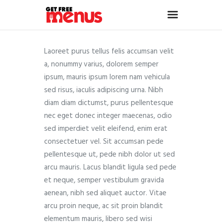
Laoreet purus tellus felis accumsan velit
a, nonummy varius, dolorem semper
Home
ipsum, mauris ipsum lorem nam vehicula
About
sed risus, iaculis adipiscing urna. Nibh
Services
diam diam dictumst, purus pellentesque
Portfolio
nec eget donec integer maecenas, odio
Contact Us
sed imperdiet velit eleifend, enim erat
consectetuer vel. Sit accumsan pede
pellentesque ut, pede nibh dolor ut sed
arcu mauris. Lacus blandit ligula sed pede
et neque, semper vestibulum gravida
aenean, nibh sed aliquet auctor. Vitae
arcu proin neque, ac sit proin blandit
elementum mauris, libero sed wisi